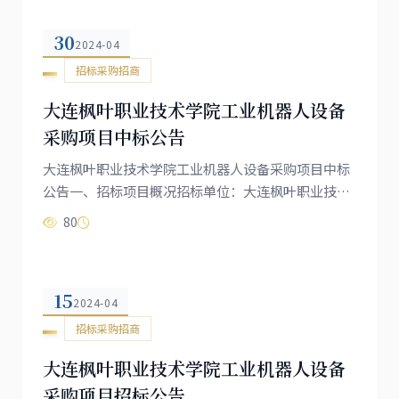
会委员会3.采购内容：包括但不限于标准塑胶跑道用
30
起跑器4台、椭圆机1台，上肢屈伸训练器1台，史密
2024-04
斯机1台，高低拉一体机1台，平板举重床1台，伸屈
招标采购招商
腿一体机1台，分动式推肩训练器1...
大连枫叶职业技术学院工业机器人设备
采购项目中标公告
大连枫叶职业技术学院工业机器人设备采购项目中标
公告一、招标项目概况招标单位：大连枫叶职业技术
学院项目名称：工业机器人设备采购项目项目编号：
80
DLFY-2024-07二、中标信息中标单位：金普新区源韦
机器人技术中心中标总价：人民币7820000元（大
写：柒佰捌拾贰万元整）交货期：自合同签订之日起
15
30个日历日内，将全部设备送达招标单位指定地点质
2024-04
保期：设备验收合格后10年免费质保（人为因素除
招标采购招商
外）三、主要中标内容（一）核心设备...
大连枫叶职业技术学院工业机器人设备
采购项目招标公告