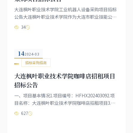
大连枫叶职业技术学院工业机器人设备采购项目招标
公告大连枫叶职业技术学院作为大连市职业技能公共
实训基地，为进一步提升工业机器人系统运维员培训
34
质量，满足实训教学需求，现对工业机器人设备采购
项目进行公开招标，欢迎符合资格条件的供应商前来
投标。一、项目基本信息1.项目名称：大连枫叶职业
14
技术学院工业机器人设备采购项目2.项目编号：DLFY-
2024-03
2024-073.采购单位：大连枫叶职业技术学院4.采购预
招标采购招商
算：800万元（人民币，具体金...
大连枫叶职业技术学院咖啡店招租项目
招标公告
一、项目基本情况1.项目编号：HFHX202403092.项
目名称：大连枫叶职业技术学院咖啡店招租项目3.起
租价格：20万元人民币/年（竞租人报价低于起租价格
627
的，投标文件无效）。4.采购需求：约200平方米，租
用标的以外的空间及设施，承租人如使用须征得招租
人的书面同意。5.本项目（是/否）接受联合体投标：