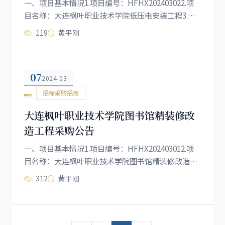
一、项目基本情况1.项目编号：HFHX202403022.项
目名称：大连枫叶职业技术学院低压电安装工程3.项
目概况与招标范围：3.1本次招标项目的建设地点：大
119
黄平刚
连市甘井子区营城子镇大黑石村0号。3.2工程规模：
大连枫叶职业技术学院低压电安装工程等工程的施
工。4.本项目（是/否）接受联合体投标：否二、投标
07
人的资格要求：1.在中国境内注册的独立企业法人；2.
2024-03
具有建设行政主管部门颁发的建筑幕墙工程专业承包
招标采购招商
二级及以上资质，无在处罚期内...
大连枫叶职业技术学院图书馆精装修改
造工程采购公告
一、项目基本情况1.项目编号：HFHX202403012.项
目名称：大连枫叶职业技术学院图书馆精装修改造工
程3.项目概况与招标范围：3.1本次招标项目的建设地
312
黄平刚
点：大连市甘井子区营城子镇大黑石村0号。3.2工程
规模：大连枫叶职业技术学院图书馆精装修改造工程
等工程的施工。4.本项目（是/否）接受联合体投标：
否二、投标人的资格要求：1.在中国境内注册的独立