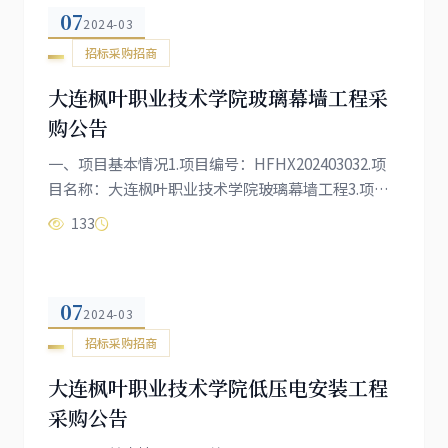
07
否二、竞租人资格要求：1.在中国境内注册的独立企
2024-03
业法人；2.本项目的特定资格要求：无。三、获取招
招标采购招商
标文件1.时间：2024年3月14日...
大连枫叶职业技术学院玻璃幕墙工程采
购公告
一、项目基本情况1.项目编号：HFHX202403032.项
目名称：大连枫叶职业技术学院玻璃幕墙工程3.项目
概况与招标范围：3.1本次招标项目的建设地点：大连
133
市甘井子区营城子镇大黑石村0号。3.2工程规模：大
连枫叶职业技术学院玻璃幕墙工程等工程的施工。4.
本项目（是/否）接受联合体投标：否二、投标人的资
07
格要求：1.在中国境内注册的独立企业法人；2.具有建
2024-03
设行政主管部门颁发的建筑幕墙工程专业承包二级及
招标采购招商
以上资质，无在处罚期内的不...
大连枫叶职业技术学院低压电安装工程
采购公告