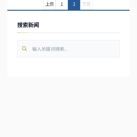
上页
1
2
下页
企业法人；2.具有建设行政主管部门颁发的建筑装修
装饰工程专业承包二级及以上资...
搜索新闻
热门文章
拥抱智能时代 共筑数智未来 —— 我校教师赴大
1
2026-08-04 ·
24
次浏览