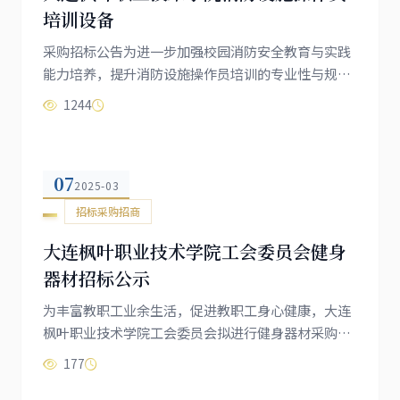
培训设备
采购招标公告为进一步加强校园消防安全教育与实践
能力培养，提升消防设施操作员培训的专业性与规范
性，大连枫叶职业技术学院现面向社会公开招标采购
1244
消防设施操作员培训设备。欢迎符合条件的供应商积
极参与投标。现将有关事项公示如下：一、项目基本
信息1.项目名称：大连枫叶职业技术学院消防设施操
07
作员培训设备采购项目2.项目编号：[2025002]3.采购
2025-03
内容：本次采购内容涵盖火灾自动报警系统模拟设
招标采购招商
备、自动喷水灭火系统演示装置、...
大连枫叶职业技术学院工会委员会健身
器材招标公示
为丰富教职工业余生活，促进教职工身心健康，大连
枫叶职业技术学院工会委员会拟进行健身器材采购项
目，现将相关招标事宜公示如下：一、项目基本信息
177
1.项目名称：大连枫叶职业技术学院工会委员会健身
器材采购项目2.采购单位：大连枫叶职业技术学院工