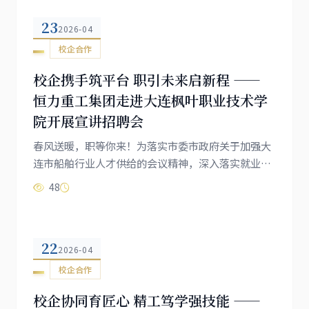
“孵化服务+创业培训+天使投资+开放平台”模式为
23
核心，在全球布局200余个创新载体，拥有完善的创
2026-04
业孵化、基金投资、技能培训与机器人技术研发体
校企合作
系。调研期间，学院领导一行先后参观...
校企携手筑平台 职引未来启新程 ——
恒力重工集团走进大连枫叶职业技术学
院开展宣讲招聘会
春风送暖，职等你来！为落实市委市政府关于加强大
连市船舶行业人才供给的会议精神，深入落实就业优
先战略，精准搭建校企供需对接桥梁，助力毕业生高
48
质量就业。4月22日，恒力重工集团宣讲招聘会在我
院七顶山校区报告厅举行。本次招聘会由创新创业学
院和智能制造未来学院共同联合举办，会议由姚晓杰
22
老师主持，智能制造未来学院机械、电气类专业300
2026-04
余名学子齐聚现场，氛围热烈，为校企协同育人、精
校企合作
准输才筑牢了坚实根基。4月21日，...
校企协同育匠心 精工笃学强技能 ——