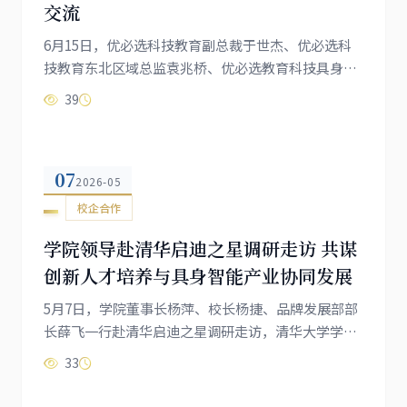
交流
6月15日，优必选科技教育副总裁于世杰、优必选科
技教育东北区域总监袁兆桥、优必选教育科技具身智
能研究院副院长黄向辉一行莅临我院调研交流。学院
39
董事长杨萍、校长杨捷、副校长艾立斯、品牌发展部
部长薛飞全程陪同接待，双方围绕具身智能人才培
养、实训基地共建、产业学院打造、人工智能国际合
07
作等内容深入探讨，交流发展思路，探索合作方向。
2026-05
考察期间，于世杰一行先后走访校园各处，全面了解
校企合作
学院办学优势、产教融合特色、现代...
学院领导赴清华启迪之星调研走访 共谋
创新人才培养与具身智能产业协同发展
5月7日，学院董事长杨萍、校长杨捷、品牌发展部部
长薛飞一行赴清华启迪之星调研走访，清华大学学生
创业中心、清华大学乡村振兴中心邵笑老师热情接待
33
并陪同讲解，清华大学相关领导陪同调研。启迪之星
前身为清华创业园，是国家级科技企业孵化器，以