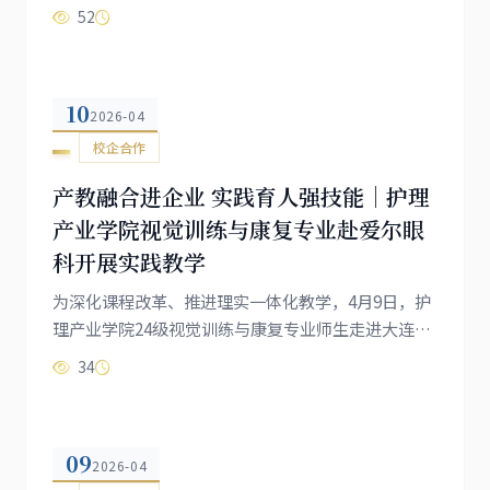
经理杨丹，大连联通金州公司副总经理丛丽丽，大连
52
联通金州公司校园中心经理刘卉及金州公司校园中心
相关负责人一行莅临我院，开展交流调研，进一步推
进校企双方各项合作项目落地实施。学院董事长杨
10
萍、副校长高成林、品牌发展部部长薛飞等院方领导
2026-04
热情接待并陪同交流。调研期间，大连联通一行先后
校企合作
走进学院专业实训室、AI设备展厅及...
产教融合进企业 实践育人强技能｜护理
产业学院视觉训练与康复专业赴爱尔眼
科开展实践教学
为深化课程改革、推进理实一体化教学，4月9日，护
理产业学院24级视觉训练与康复专业师生走进大连爱
尔眼科医院，开展沉浸式实践教学。本次课程由企业
34
导师与专业教师联合授课，将课堂搬进临床一线。同
学们依次参观眼科门诊与视光中心，观摩儿童青少年
近视筛查全流程，亲身体验视觉训练设备操作，并围
09
绕近视防控典型案例展开交流研讨。医院专家结合临
2026-04