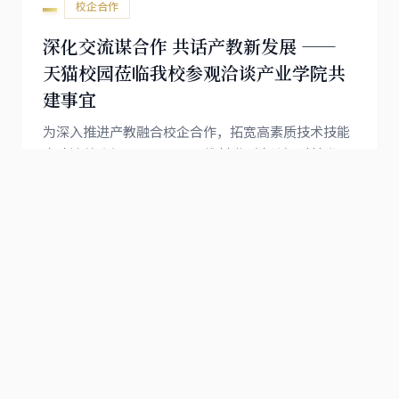
床实例，细致讲解验光、双眼视功能评估、弱视康复
校企合作
等专业知识，实现课本知识与临...
深化交流谋合作 共话产教新发展 ——
天猫校园莅临我校参观洽谈产业学院共
建事宜
为深入推进产教融合校企合作，拓宽高素质技术技能
人才培养路径，4月7日，五维创世（大连）科技发展
有限公司总经理高庆霞与天猫校园部门，一行三人莅
39
临我校七顶山校区，实地参观校园办学场地、实训配
套及现有校园服务阵地，围绕产业学院共建相关事宜
开展专项交流洽谈。洽谈会上，学院董事长杨萍详细
介绍了学校办学特色、专业建设布局以及产教融合发
...
上页
1
2
3
4
5
7
下页
展规划，重点阐述了产业学院建设的初步战略构想。
在合作定位上，旨在打破传统校...
搜索新闻