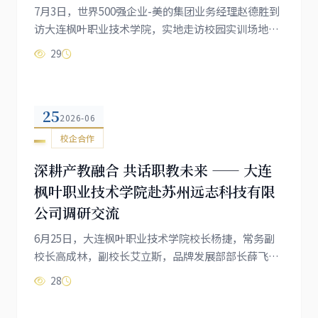
7月3日，世界500强企业-美的集团业务经理赵德胜到
访大连枫叶职业技术学院，实地走访校园实训场地并
开展座谈，围绕智能制造、智能家居、现代营销、供
29
应链人才定向培养、实习就业输送等领域深度磋商，
共探校企协同育人全新路径。在校方陪同下，赵德胜
经理先后参观校园各实训场地、产业学院和社史馆，
25
深入了解我校岗位导向、实景教学、工学一体的人才
2026-06
培养模式。走访过程中，赵经理对学校完善的实训配
校企合作
套、贴合产业前沿的专业布局、...
深耕产教融合 共话职教未来 —— 大连
枫叶职业技术学院赴苏州远志科技有限
公司调研交流
6月25日，大连枫叶职业技术学院校长杨捷，常务副
校长高成林，副校长艾立斯，品牌发展部部长薛飞一
行四人赴苏州远志科技有限公司开展调研交流。作为
28
学院的老朋友，苏州远志科技有限公司党支部书记、
创始人顾德仁携人事行政总监姜天、教务主任胡素