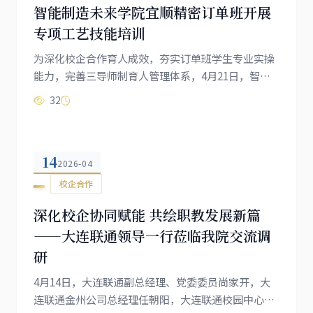
智能制造未来学院宜顺精密订单班开展
专项工艺技能培训
为深化校企合作育人成效，夯实订单班学生专业实操
能力，完善三导师制育人管理体系，4月21日，智能
制造未来学院特邀大连宜顺精密制造股份有限公司资
32
深工程师李恩来走进课堂，为订单班学子开展精密制
造工艺专项专题培训。培训开始前，由学院副校长高
成林为新任企业教师李恩来颁发企业导师聘书，正式
14
聘任其加入订单班育人团队，进一步强化校企师资协
2026-04
同，夯实人才培养支撑。智能制造未来学院教学主任
校企合作
杨杉与实践教学主任乔文澍莅临培...
深化校企协同赋能 共绘职教发展新篇
——大连联通领导一行莅临我院交流调
研
4月14日，大连联通副总经理、党委委员尚家开，大
连联通金州公司总经理任朝阳，大连联通校园中心总