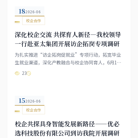
芳、课程顾问周平热情接待，双方见面倍感亲切。01
18
研学参观 阅见匠心远志调研团队先后参观了中华职业
2026-06
教育社"社员之家"和远志工匠涵养陈列馆，并听取了
校企合作
远志科技发展脉络与企业文化的系...
深化校企交流 共探育人新径—我校领导
一行赴亚太集团开展访企拓岗专项调研
为扎实推进“访企拓岗促就业”专项行动，拓宽毕业
生就业渠道，深化产教融合与校企协同育人，6月18
日上午，大连枫叶职业技术学院常务副校长高成林带
23
队赴亚太集团开展参观调研。亚太集团副总经理李延
华、项目负责人王霄飞、西太项目部负责人孙宪千、
中队长张欢全程接待并出席座谈。我校创新创业学院
15
院长高红印，安全应急管理与密码产业学院院长赵继
2026-06
东、学生管理副院长李明宸陪同调研。大连亚太集团
校企合作
是辽南地区石化应急消防服务的龙...
校企共探具身智能发展新路径——优必
选科技股份有限公司到访我院开展调研