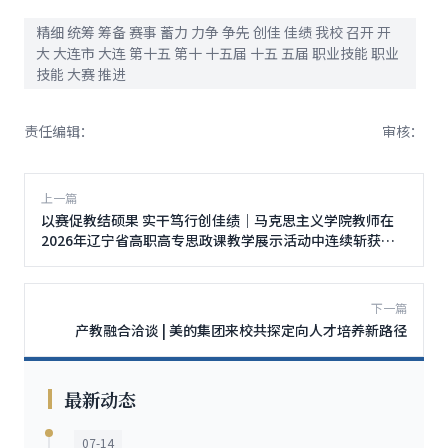
精细 统筹 筹备 赛事 蓄力 力争 争先 创佳 佳绩 我校 召开 开
大 大连市 大连 第十五 第十 十五届 十五 五届 职业技能 职业
技能 大赛 推进
责任编辑：
审核：
上一篇
以赛促教结硕果 实干笃行创佳绩｜马克思主义学院教师在
2026年辽宁省高职高专思政课教学展示活动中连续斩获佳
绩
下一篇
产教融合洽谈 | 美的集团来校共探定向人才培养新路径
最新动态
07-14