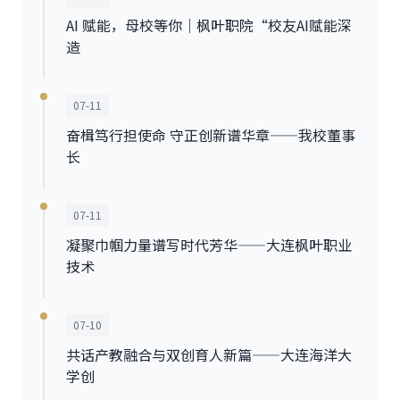
AI 赋能，母校等你｜枫叶职院“校友AI赋能深
造
07-11
奋楫笃行担使命 守正创新谱华章——我校董事
长
07-11
凝聚巾帼力量谱写时代芳华——大连枫叶职业
技术
07-10
共话产教融合与双创育人新篇——大连海洋大
学创