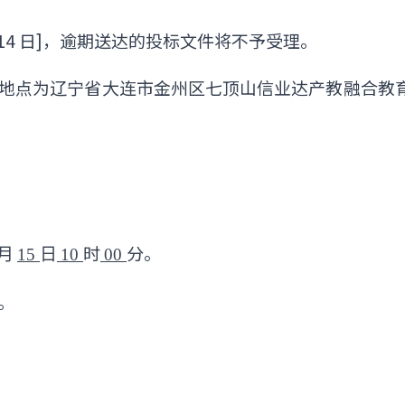
5 月 14 日]，逾期送达的投标文件将不予受理。
，地点为辽宁省大连市金州区七顶山信业达产教融合教育
时
分。
月
15
日
10
00
。