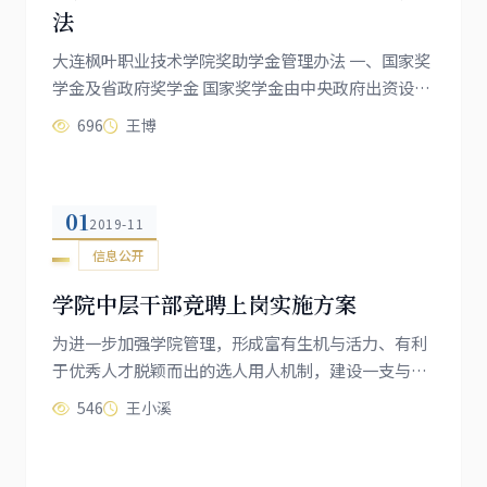
法
大连枫叶职业技术学院奖助学金管理办法 一、国家奖
学金及省政府奖学金 国家奖学金由中央政府出资设
立，用于奖励高校全日制本专科（含高职、第二学士
696
王博
学位）学生中特别优秀的学生。国家奖学金的名额由
省财政厅、...
01
2019-11
信息公开
学院中层干部竞聘上岗实施方案
为进一步加强学院管理，形成富有生机与活力、有利
于优秀人才脱颖而出的选人用人机制，建设一支与时
俱进、善于开拓创新、具有强烈的责任感和奉献精神
546
王小溪
的高素质干部队伍，为完成好我院的前景规划，提供
有力的组织保证，...