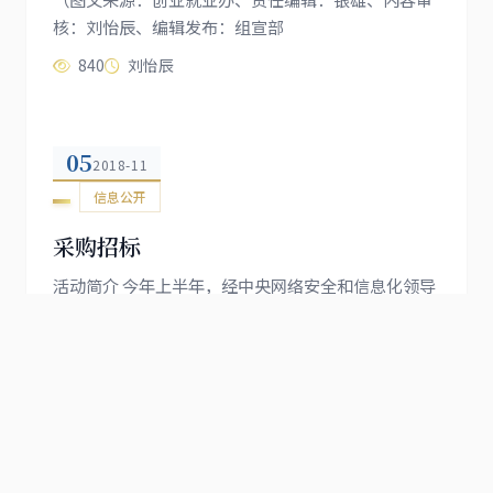
核：刘怡辰、编辑发布：组宣部
840
刘怡辰
05
2018-11
信息公开
采购招标
活动简介 今年上半年，经中央网络安全和信息化领导
小组同意，中央网信办、教育部、工信部、公安部、
新闻出版广电总局、共青团中央等六...
147
...
...
上页
1
3
4
5
6
7
14
下页