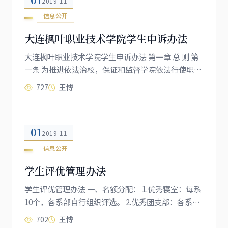
2019-11
信息公开
大连枫叶职业技术学院学生申诉办法
大连枫叶职业技术学院学生申诉办法 第一章 总 则 第
一条 为推进依法治校，保证和监督学院依法行使职
权，保障学生的合法权益，根据教育部《普通高等学
727
王博
校学生管理规定》和有关法律法规精神，结合本院实
际，...
01
2019-11
信息公开
学生评优管理办法
学生评优管理办法 一、名额分配： 1.优秀寝室：每系
10个，各系部自行组织评选。 2.优秀团支部：各系部
班级总数的15% 3.优秀班级干部：各班级人数的5% 4.
702
王博
学习标兵：各班级人数的5% 5.三好学生：各班...